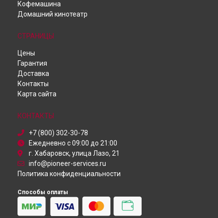
Кофемашина
Ремонт DJ контроллера Pioneer в
Самаре
Домашний кинотеатр
Ремонт DJ контроллера Pioneer в
Омске
Ремонт DJ контроллера Pioneer в
Красноярске
СТРАНИЦЫ
Ремонт DJ контроллера Pioneer в
Перми
Ремонт DJ контроллера Pioneer в
Ульяновске
Цены
Ремонт DJ контроллера Pioneer в
Кирове
Гарантия
Ремонт DJ контроллера Pioneer в
Москве
Доставка
Ремонт DJ контроллера Pioneer в
Санкт-Петербурге
Контакты
Карта сайта
КОНТАКТЫ
+7 (800) 302-30-78
Ежедневно с 09:00 до 21:00
г. Хабаровск, улица Лазо, 21
info@pioneer-services.ru
Политика конфиденциальности
Способы оплаты