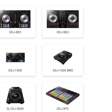
т 1000 ₽
Заказать
DDJ-SR2
DDJ-SB3
DDJ-1000
XDJ-1000 MK5
Dj CDJ-3000
DDJ-XP2