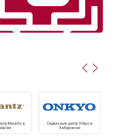
нтр Marantz в
Сервисный центр Onkyo в
Сервисный
ровске
Хабаровске
Хаба