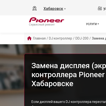
у
Хабаровск
▼
УСЛУГИ
Сервисный ремонт
Главная
/
DJ контроллер
/
DDJ-200
/
Замена 
Замена дисплея (экр
контроллера Pioneer
Хабаровске
Если дисплей вашего DJ-контроллера перест