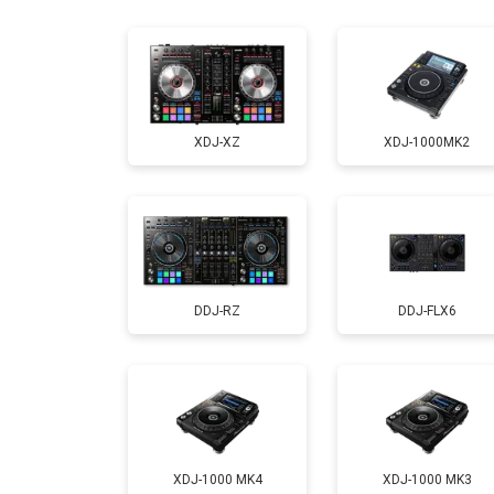
Ремонт или замена фейдеров и рег
XDJ-XZ
XDJ-1000MK2
DDJ-RZ
DDJ-FLX6
XDJ-1000 MK4
XDJ-1000 MK3