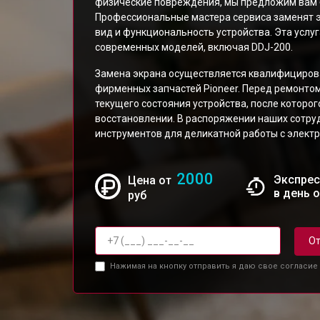
физические повреждения, мы предложим вам 
Профессиональные мастера сервиса заменят э
вид и функциональность устройства. Эта услу
современных моделей, включая DDJ-200.
Замена экрана осуществляется квалифициров
фирменных запчастей Pioneer. Перед ремонто
текущего состояния устройства, после которо
восстановлении. В распоряжении наших сотру
инструментов для деликатной работы с электр
2000
Экспрес
Цена от
в день 
руб
От
Нажимая на кнопку отправить я даю свое согласие