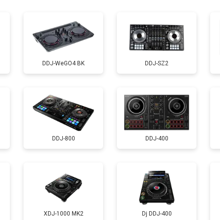
уляторов
от 60 мин
о
DDJ-WeGO4 BK
DDJ-SZ2
DDJ-800
DDJ-400
XDJ-1000 MK2
Dj DDJ-400