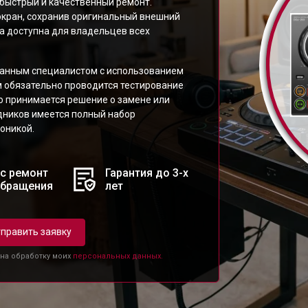
быстрый и качественный ремонт.
кран, сохранив оригинальный внешний
га доступна для владельцев всех
анным специалистом с использованием
м обязательно проводится тестирование
го принимается решение о замене или
дников имеется полный набор
оникой.
с ремонт
Гарантия до 3-х
обращения
лет
править заявку
 на обработку моих
персональных данных.