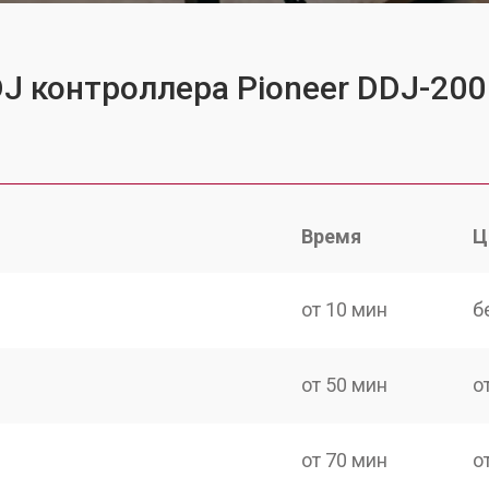
DJ контроллера Pioneer DDJ-200
Время
Ц
от 10 мин
б
от 50 мин
о
от 70 мин
о