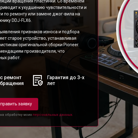
ляции вращения пластинки. Со временем
приводит к ухудшению чувствительности и
и по ремонту или замене джог-вила на
хнику DDJ-FLX6.
выявления признаков износа и подбора
ет старое устройство, устанавливая
истикам оригинальной сборки Pioneer.
мендациям производителя, что
ных работ.
с ремонт
Гарантия до 3-х
обращения
лет
править заявку
 на обработку моих
персональных данных.