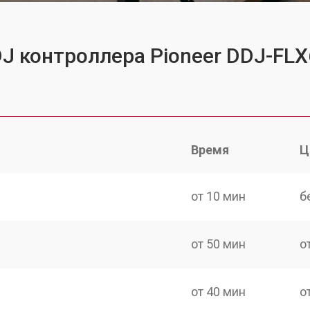
DJ контроллера Pioneer DDJ-FLX
Время
Ц
от 10 мин
б
от 50 мин
о
от 40 мин
о