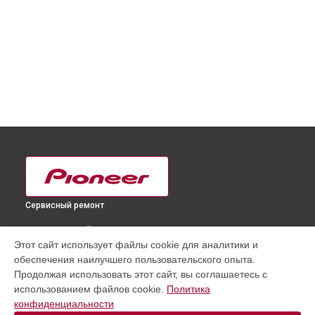
Сервисный ремонт
ВЫБЕРИ СВОЙ ГОРОД
Этот сайт использует файлы cookie для аналитики и
Замена кнопок DJ контроллера DDJ-SZ2 Pioneer в
обеспечения наилучшего пользовательского опыта.
Краснодаре
Продолжая использовать этот сайт, вы соглашаетесь с
Замена кнопок DJ контроллера DDJ-SZ2 Pioneer в
использованием файлов cookie.
Политика
Ростове-на-Дону
конфиденциальности
Замена кнопок DJ контроллера DDJ-SZ2 Pioneer в
Нижнем