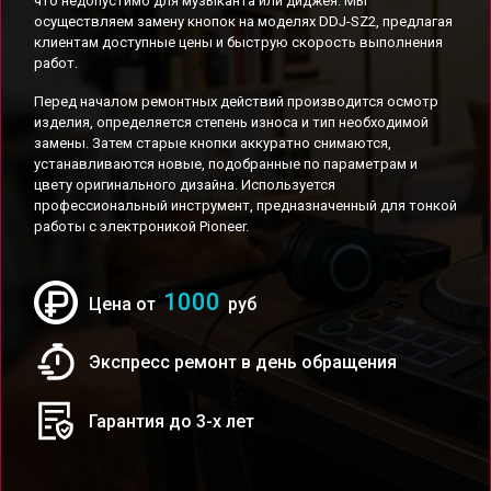
что недопустимо для музыканта или диджея. Мы
осуществляем замену кнопок на моделях DDJ-SZ2, предлагая
клиентам доступные цены и быструю скорость выполнения
работ.
Перед началом ремонтных действий производится осмотр
изделия, определяется степень износа и тип необходимой
замены. Затем старые кнопки аккуратно снимаются,
устанавливаются новые, подобранные по параметрам и
цвету оригинального дизайна. Используется
профессиональный инструмент, предназначенный для тонкой
работы с электроникой Pioneer.
1000
Цена от
руб
Экспресс ремонт в день обращения
Гарантия до 3-х лет