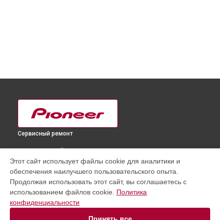
Сервисный ремонт
ВЫБЕРИ СВОЙ ГОРОД
Этот сайт использует файлы cookie для аналитики и
Прошивка (Обновление ПО) DJ контроллера Dj CDJ-3000
обеспечения наилучшего пользовательского опыта.
Pioneer в
Краснодаре
Продолжая использовать этот сайт, вы соглашаетесь с
Прошивка (Обновление ПО) DJ контроллера Dj CDJ-3000
использованием файлов cookie.
Политика
Pioneer в
Ростове-на-Дону
конфиденциальности
Прошивка (Обновление ПО) DJ контроллера Dj CDJ-3000
Pioneer в
Нижнем Новгороде
Принять все