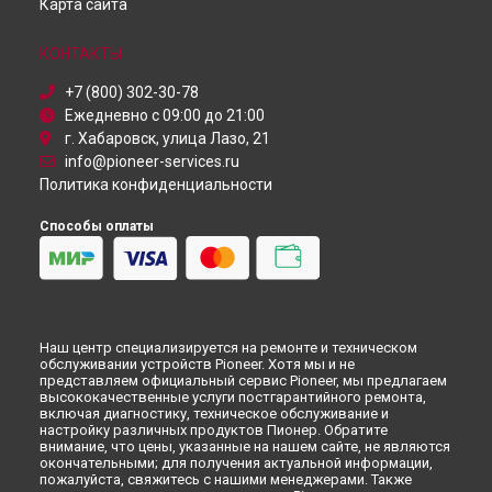
Карта сайта
Ремонт микшерного пульта DJM-350 Pioneer в
Кирове
Ремонт микшерного пульта DJM-350 Pioneer в
Москве
КОНТАКТЫ
Ремонт микшерного пульта DJM-350 Pioneer в
Санкт-
Петербурге
+7 (800) 302-30-78
Ежедневно с 09:00 до 21:00
г. Хабаровск, улица Лазо, 21
info@pioneer-services.ru
Политика конфиденциальности
Способы оплаты
Наш центр специализируется на ремонте и техническом
обслуживании устройств Pioneer. Хотя мы и не
представляем официальный сервис Pioneer, мы предлагаем
высококачественные услуги постгарантийного ремонта,
включая диагностику, техническое обслуживание и
настройку различных продуктов Пионер. Обратите
внимание, что цены, указанные на нашем сайте, не являются
окончательными; для получения актуальной информации,
пожалуйста, свяжитесь с нашими менеджерами. Также