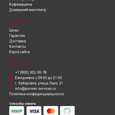
Кофемашина
Ремонт ресивера SC-LX701 Pioneer в
Самаре
Домашний кинотеатр
Ремонт ресивера SC-LX701 Pioneer в
Омске
Ремонт ресивера SC-LX701 Pioneer в
Красноярске
СТРАНИЦЫ
Ремонт ресивера SC-LX701 Pioneer в
Перми
Ремонт ресивера SC-LX701 Pioneer в
Ульяновске
Цены
Ремонт ресивера SC-LX701 Pioneer в
Кирове
Гарантия
Ремонт ресивера SC-LX701 Pioneer в
Москве
Доставка
Ремонт ресивера SC-LX701 Pioneer в
Санкт-Петербурге
Контакты
Карта сайта
КОНТАКТЫ
+7 (800) 302-30-78
Ежедневно с 09:00 до 21:00
г. Хабаровск, улица Лазо, 21
info@pioneer-services.ru
Политика конфиденциальности
Способы оплаты