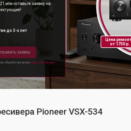
21 или оставьте заявку на
плектующие!
ия до 3-х лет
Цена ремон
от 1750 р.
править заявку
 на обработку моих
персональных
ресивера Pioneer VSX-534