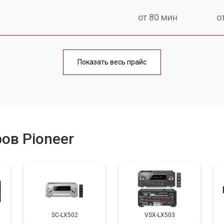
от 80 мин
о
от 100 мин
о
Показать весь прайс
ов Pioneer
SC-LX502
VSX-LX503