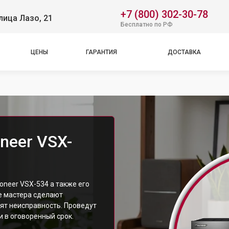
+7 (800) 302-30-78
лица Лазо, 21
Бесплатно по РФ
ЦЕНЫ
ГАРАНТИЯ
ДОСТАВКА
neer VSX-
neer VSX-534 а также его
е мастера сделают
ят неисправность. Проведут
 в оговоренный срок.