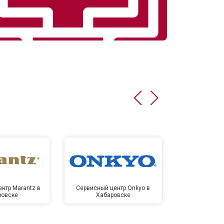
нтр Marantz в
Сервисный центр Onkyo в
Сервисный
ровске
Хабаровске
Хаба