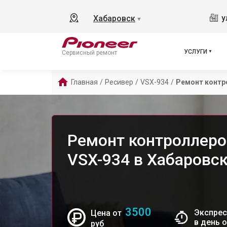
у
Хабаровск
▼
УСЛУГИ
Сервисный ремонт
Главная
/
Ресивер
/
VSX-934
/
Ремонт контр
Ремонт контроллеро
VSX-934 в Хабаровс
3500
Экспрес
Цена от
в день 
руб