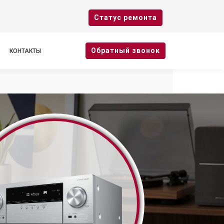
Cтатус ремонта
Oбратный звонок
КОНТАКТЫ