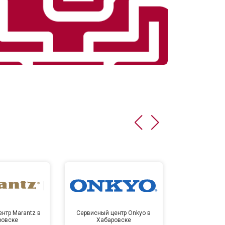
нтр Marantz в
Сервисный центр Onkyo в
Сервисный
ровске
Хабаровске
Хаба