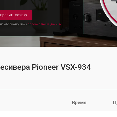
править заявку
 на обработку моих
персональных данных.
есивера Pioneer VSX-934
Время
Ц