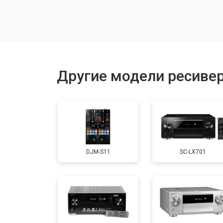
Другие модели ресивер
DJM-S11
SC-LX701