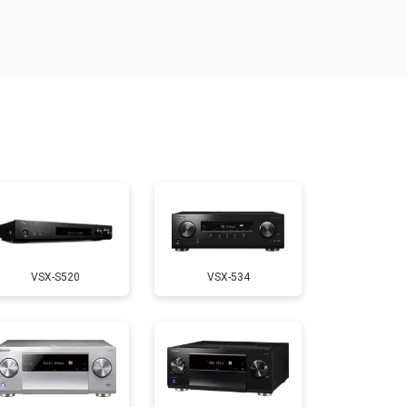
VSX-S520
VSX-534