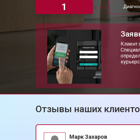
1
Диагно
Заяв
Клиент 
Специал
определ
курьерс
Отзывы наших клиент
Марк Захаров