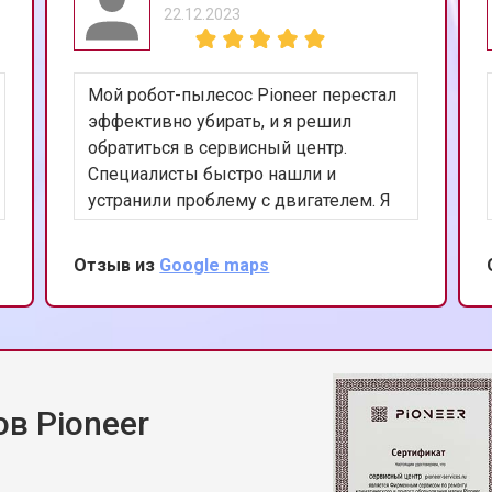
22.12.2023
Мой робот-пылесос Pioneer перестал
эффективно убирать, и я решил
обратиться в сервисный центр.
Специалисты быстро нашли и
устранили проблему с двигателем. Я
впечатлен их вниманием к деталям и
оперативностью. Спасибо за
Отзыв из
Google maps
восстановление моего помощника в
быту!
в Pioneer