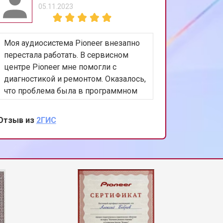
05.11.2023
Моя аудиосистема Pioneer внезапно
перестала работать. В сервисном
центре Pioneer мне помогли с
диагностикой и ремонтом. Оказалось,
что проблема была в программном
обеспечении. Быстро и качественно
обновили ПО, и система снова
Отзыв из
2ГИС
заиграла как новая. Огромное
спасибо за вашу работу и заботу о
клиентах!