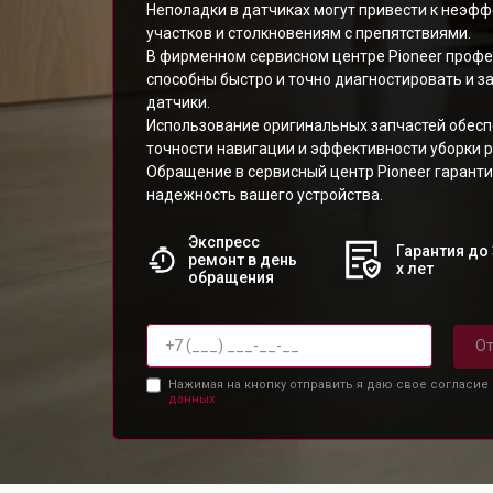
Неполадки в датчиках могут привести к неэфф
участков и столкновениям с препятствиями.
В фирменном сервисном центре Pioneer проф
способны быстро и точно диагностировать и 
датчики.
Использование оригинальных запчастей обес
точности навигации и эффективности уборки 
Обращение в сервисный центр Pioneer гаранти
надежность вашего устройства.
Экспресс
Гарантия до 
ремонт в день
х лет
обращения
От
Нажимая на кнопку отправить я даю свое согласие
данных.