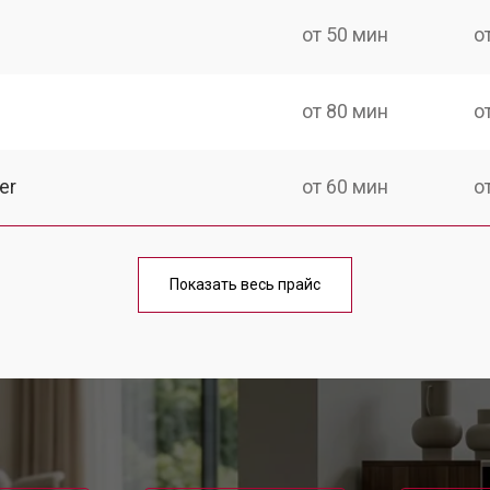
от 50 мин
о
от 80 мин
о
er
от 60 мин
о
от 50 мин
о
Показать весь прайс
от 80 мин
о