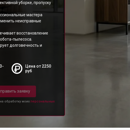
ективной уборке, пропуску
ессиональные мастера
заменить неисправные
печивает восстановление
робота-пылесоса.
рует долговечность и
3-
Цена от 2250
руб
править заявку
 на обработку моих
персональных