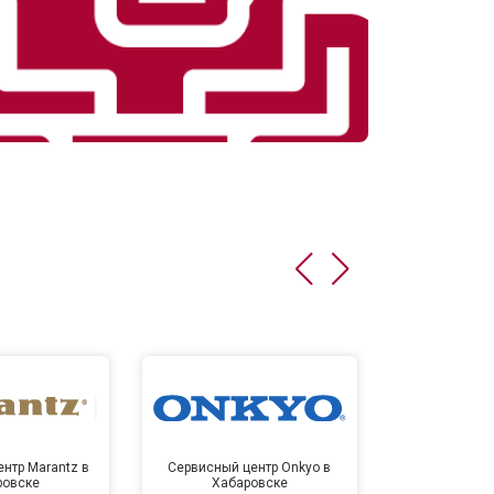
нтр Marantz в
Сервисный центр Onkyo в
Сервисный
ровске
Хабаровске
Хаба