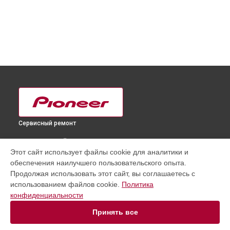
Сервисный ремонт
ВЫБЕРИ СВОЙ ГОРОД
Этот сайт использует файлы cookie для аналитики и
Замена модуля Wi-Fi телевизора KRL-32V Pioneer в
обеспечения наилучшего пользовательского опыта.
Краснодаре
Продолжая использовать этот сайт, вы соглашаетесь с
Замена модуля Wi-Fi телевизора KRL-32V Pioneer в
использованием файлов cookie.
Политика
Ростове-на-Дону
конфиденциальности
Замена модуля Wi-Fi телевизора KRL-32V Pioneer в
Нижнем
Новгороде
Принять все
Замена модуля Wi-Fi телевизора KRL-32V Pioneer в
Новосибирске