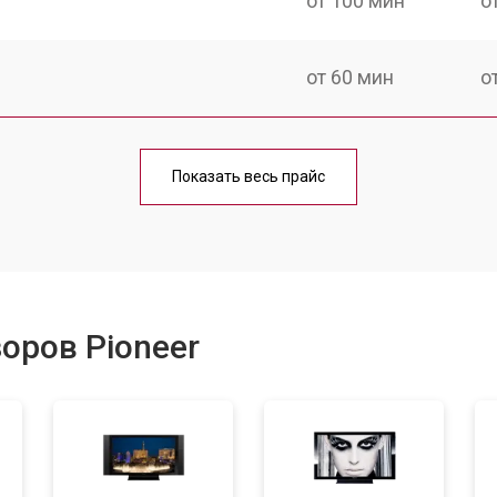
от 100 мин
о
от 60 мин
о
от 90 мин
о
Показать весь прайс
от 70 мин
о
от 80 мин
о
оров Pioneer
от 50 мин
о
от 80 мин
о