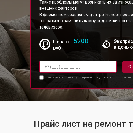
Такие проблемы могут возникать из-за износа
внешних факторов.
В фирменном сервисном центре Pioneer проф
оперативно заменить лампу подсветки, восст
телевизора.
5200
Экспрес
Цена от
в день 
руб
От
Нажимая на кнопку отправить я даю свое согласие
Прайс лист на ремонт 