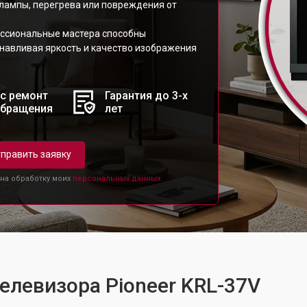
 лампы, перегрева или повреждения от
ессиональные мастера способны
анавливая яркость и качество изображения
с ремонт
Гарантия до 3-х
обращения
лет
править заявку
 на обработку моих
персональных данных.
телевизора Pioneer KRL-37V