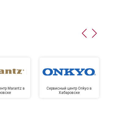
нтр Marantz в
Сервисный центр Onkyo в
Сервисный
ровске
Хабаровске
Хаба