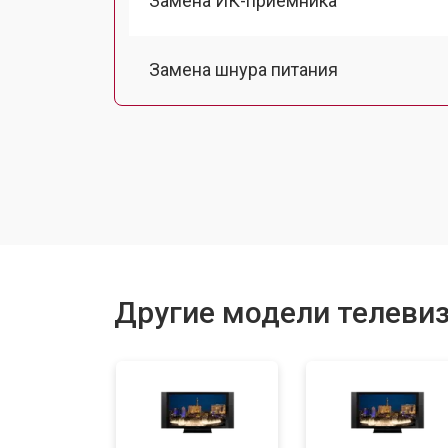
Замена ИК-приемника
Замена шнура питания
Замена разъема питания
Замена шлейфа матрицы
Замена аудиоразъема
Другие модели телевиз
Замена USB порта
Замена HDMI порта