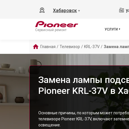
у
Хабаровск
▼
УСЛУГИ
Сервисный ремонт
Главная
/
Телевизор
/
KRL-37V
/
Замена лам
Замена лампы подсв
Pioneer KRL-37V в Х
Основные причины, по которым может потребо
телевизоре Pioneer KRL-37V, включают затемн
освещение.