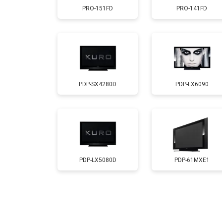
PRO-151FD
PRO-141FD
Замена модуля Wi-Fi
Ремонт блока управления
PDP-SX4280D
PDP-LX6090
Замена блока питания
Замена матрицы
Прошивка
PDP-LX5080D
PDP-61MXE1
Замена трансформаторов подсветк