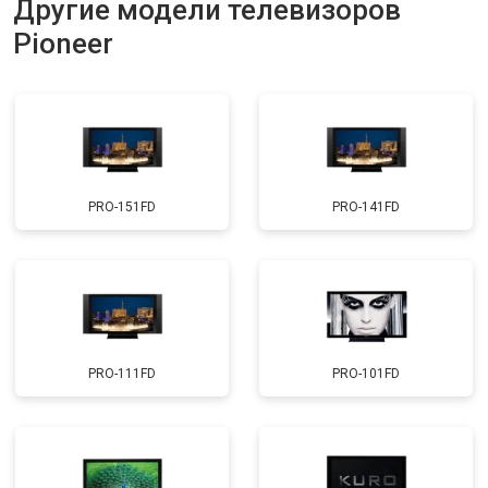
Другие модели телевизоров
Прошивка
от 3900 ₽
Заказать
Pioneer
Замена трансформаторов
от 4800 ₽
Заказать
подсветки
PRO-151FD
PRO-141FD
PRO-111FD
PRO-101FD