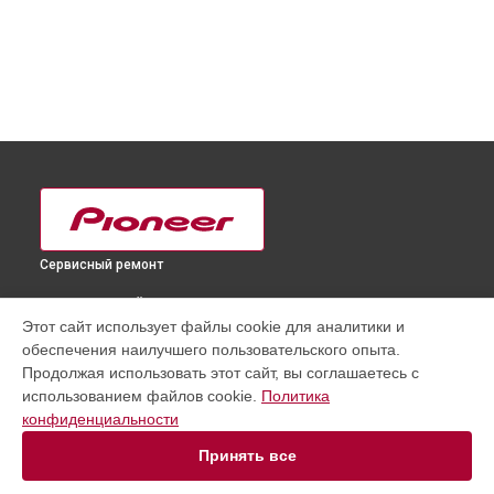
Сервисный ремонт
ВЫБЕРИ СВОЙ ГОРОД
Этот сайт использует файлы cookie для аналитики и
Замена резистора телевизора PDP-435FDE Pioneer в
обеспечения наилучшего пользовательского опыта.
Краснодаре
Продолжая использовать этот сайт, вы соглашаетесь с
Замена резистора телевизора PDP-435FDE Pioneer в
использованием файлов cookie.
Политика
Ростове-на-Дону
конфиденциальности
Замена резистора телевизора PDP-435FDE Pioneer в
Нижнем Новгороде
Принять все
Замена резистора телевизора PDP-435FDE Pioneer в
Новосибирске