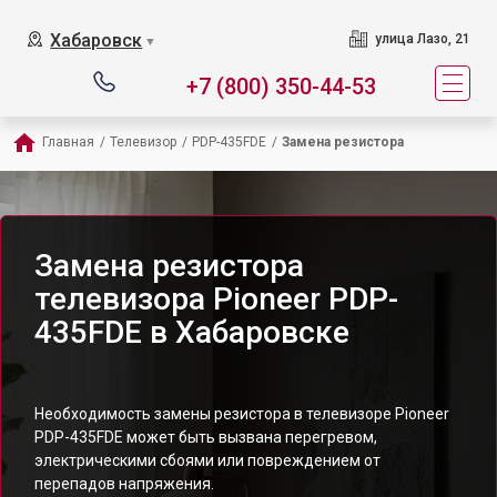
Хабаровск
улица Лазо, 21
▼
+7 (800) 350-44-53
Главная
/
Телевизор
/
PDP-435FDE
/
Замена резистора
Замена резистора
телевизора Pioneer PDP-
435FDE в Хабаровске
Необходимость замены резистора в телевизоре Pioneer
PDP-435FDE может быть вызвана перегревом,
электрическими сбоями или повреждением от
перепадов напряжения.