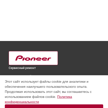
Сервисный ремонт
ВЫБЕРИ СВОЙ ГОРОД
Этот сайт использует файлы cookie для аналитики и
Замена шлейфа матрицы телевизора PDP-5010FD Pioneer в
обеспечения наилучшего пользовательского опыта.
Краснодаре
Продолжая использовать этот сайт, вы соглашаетесь с
Замена шлейфа матрицы телевизора PDP-5010FD Pioneer в
использованием файлов cookie.
Политика
Ростове-на-Дону
конфиденциальности
Замена шлейфа матрицы телевизора PDP-5010FD Pioneer в