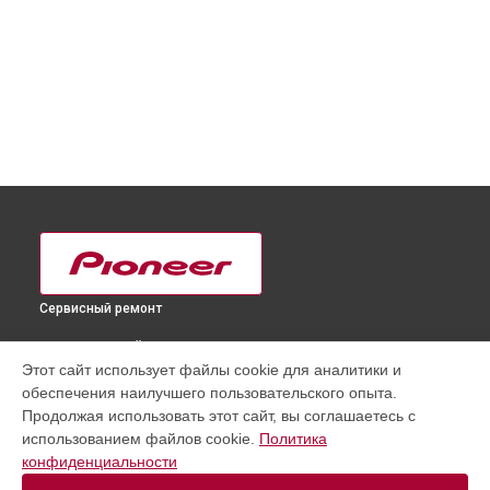
Сервисный ремонт
ВЫБЕРИ СВОЙ ГОРОД
Этот сайт использует файлы cookie для аналитики и
Диагностика телевизора PDP-502 Pioneer в
Краснодаре
обеспечения наилучшего пользовательского опыта.
Диагностика телевизора PDP-502 Pioneer в
Ростове-на-
Продолжая использовать этот сайт, вы соглашаетесь с
Дону
использованием файлов cookie.
Политика
Диагностика телевизора PDP-502 Pioneer в
Нижнем
конфиденциальности
Новгороде