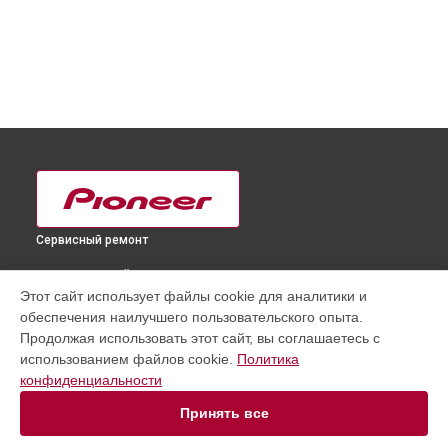
Сервисный ремонт
ВЫБЕРИ СВОЙ ГОРОД
Этот сайт использует файлы cookie для аналитики и
Замена шнура питания телевизора PDP-502 Pioneer в
обеспечения наилучшего пользовательского опыта.
Краснодаре
Продолжая использовать этот сайт, вы соглашаетесь с
Замена шнура питания телевизора PDP-502 Pioneer в
использованием файлов cookie.
Политика
Ростове-на-Дону
конфиденциальности
Замена шнура питания телевизора PDP-502 Pioneer в
Нижнем Новгороде
Принять все
Замена шнура питания телевизора PDP-502 Pioneer в
Новосибирске