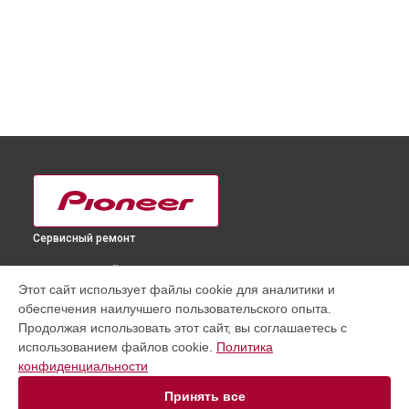
Сервисный ремонт
ВЫБЕРИ СВОЙ ГОРОД
Этот сайт использует файлы cookie для аналитики и
Замена разъема питания телевизора PDP-5080XA Pioneer в
обеспечения наилучшего пользовательского опыта.
Краснодаре
Продолжая использовать этот сайт, вы соглашаетесь с
Замена разъема питания телевизора PDP-5080XA Pioneer в
использованием файлов cookie.
Политика
Ростове-на-Дону
конфиденциальности
Замена разъема питания телевизора PDP-5080XA Pioneer в
Нижнем Новгороде
Принять все