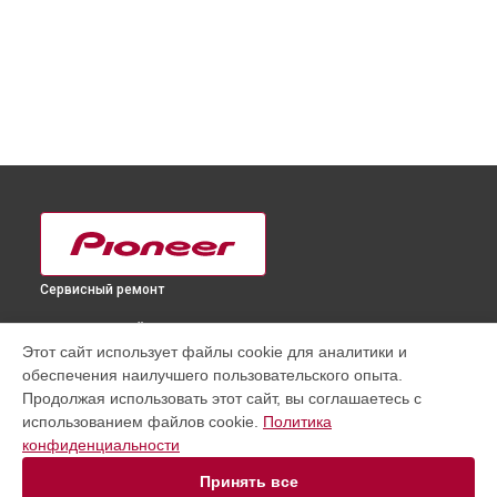
Сервисный ремонт
ВЫБЕРИ СВОЙ ГОРОД
Этот сайт использует файлы cookie для аналитики и
Замена разъема питания телевизора PDP-50MXE10 Pioneer
обеспечения наилучшего пользовательского опыта.
в
Краснодаре
Продолжая использовать этот сайт, вы соглашаетесь с
Замена разъема питания телевизора PDP-50MXE10 Pioneer
использованием файлов cookie.
Политика
в
Ростове-на-Дону
конфиденциальности
Замена разъема питания телевизора PDP-50MXE10 Pioneer
в
Нижнем Новгороде
Принять все